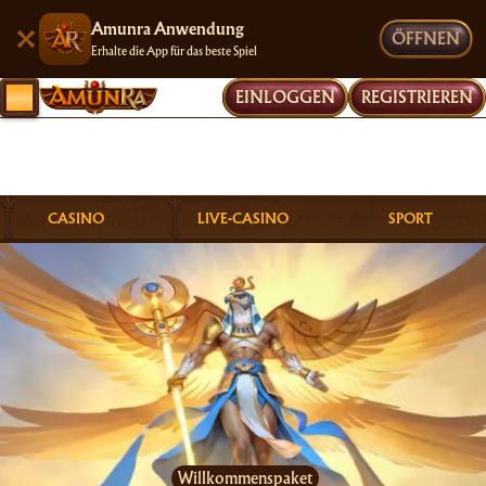
Amunra Anwendung
ÖFFNEN
Erhalte die App für das beste Spiel
EINLOGGEN
REGISTRIEREN
CASINO
LIVE-CASINO
SPORT
Willkommenspaket