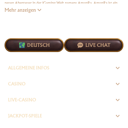
neuen Abenteuer in der iGaming Welt namens AmunRa. AmunRa ist ein
Online Casino und eine Online Wettseite, die mit ihren maßgeschneiderten
Mehr anzeigen
Inhalten und ihrem einzigartigen Angebot einen bleibenden Eindruck in der
Branche hinterlassen wird. Schon beim Design gibt es jede Menge
Pyramiden, Gräber, Pharaonen, Sanddünen, Sphinx, Obelix und vieles mehr
zu entdecken. Fühle dich wie ein reicher König oder eine reiche Königin mit
der riesigen Anzahl an Online Casino spielen, verschiedenen Online
Wettoptionen, atemberaubenden Turnieren mit goldreichen Preispools,
einem großzügigen VIP Programm mit verschiedenen Vergünstigungen und
DEUTSCH
LIVE CHAT
Vorteilen und vielem mehr. Nicht zu vergessen sind die verschiedenen
Zahlungsoptionen, die sicher und schnell zugleich sind, sowie die Tatsache,
dass das Casino lizenziert ist und eine rundum sichere Spielumgebung bietet.
Im Online Casino Bereich erwarten dich verschiedene Arten von Online
ALLGEMEINE INFOS
Slots, authentische Live Casino Spiele, klassische Tischspiele und lohnende
Jackpot Slots. Auf der Seite für Online Wetten findest du monatlich
Zehntausende von Pre Match- und Live-Events, virtuelle Sportwetten und
CASINO
sogar Pferderennen der Spitzenklasse! Du kannst auf ziemlich
wettbewerbsfähige und hohe Quoten sowie hervorragende Linien und
Märkte achten. Doch bevor du dich auf das einzigartige Spiel- und
LIVE-CASINO
Wettabenteuer bei AmunRa einlässt, solltest du alle Vorteile kennenlernen,
die du bei uns genießen kannst. Lies weiter, um alles über die besonderen
Dinge zu erfahren!
JACKPOT-SPIELE
Der spannende Online Casino Bereich mit tausenden