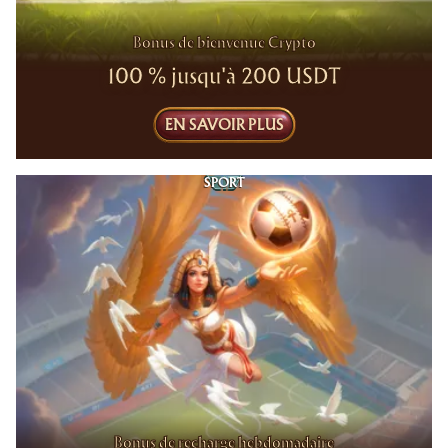
Bonus de bienvenue Crypto
100 % jusqu'à 200 USDT
EN SAVOIR PLUS
SPORT
Bonus de recharge hebdomadaire