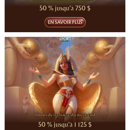
50 % jusqu'à 750 $
EN SAVOIR PLUS
SPORT
Bonus de recharge du week-end
50 % jusqu'à 1 125 $