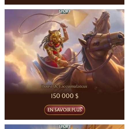
SPORT
Boost de l'accumulateur
150 000 $
EN SAVOIR PLUS
SPORT