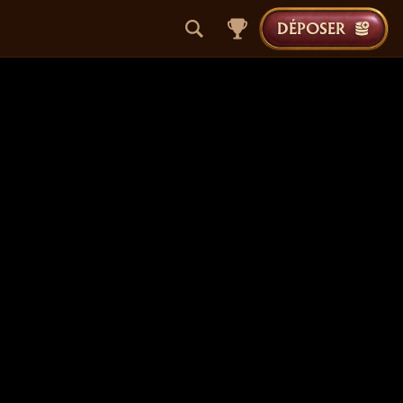
DÉPOSER