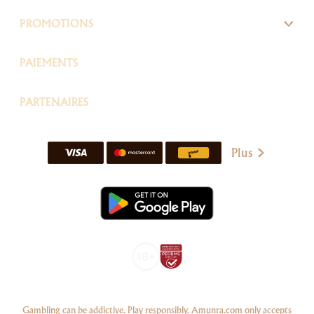
PROMOTIONS
PAIEMENTS
PARTENAIRES
Plus
Gambling can be addictive. Play responsibly. Amunra.com only accepts